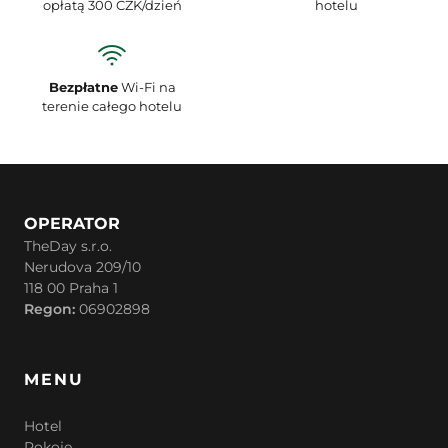
opłatą 300 CZK/dzień
hotelu
Bezpłatne
Wi-Fi na
terenie całego hotelu
OPERATOR
TheDay s.r.o.
Nerudova 209/10
118 00 Praha 1
Regon:
06902898
MENU
Hotel
Pokoje