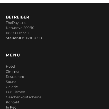
BETREIBER
TheDay s.r.o.
Nerudova 209/10
118 00 Praha 1
Steuer-ID:
06902898
MENU
Hotel
Zimmer
Restaurant
Sauna
Galerie
Für Firmen
Geschenkgutscheine
Kontakt
In Pec