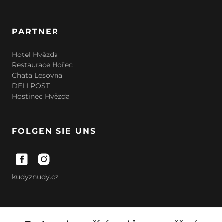
PARTNER
Hotel Hvězda
Restaurace Hořec
Chata Lesovna
DELI POST
Hostinec Hvězda
FOLGEN SIE UNS
kudyznudy.cz
© Alle Rechte vorbehalten