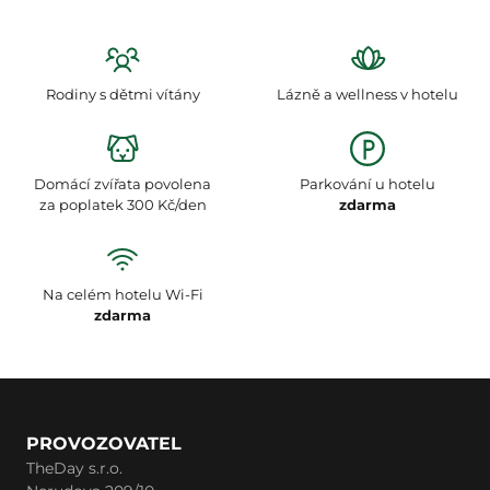
Rodiny s dětmi vítány
Lázně a wellness v hotelu
Domácí zvířata povolena
Parkování u hotelu
za poplatek 300 Kč/den
zdarma
Na celém hotelu Wi-Fi
zdarma
PROVOZOVATEL
TheDay s.r.o.