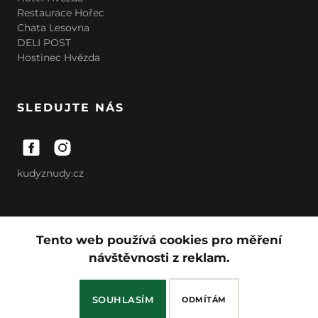
Restaurace Hořec
Chata Lesovna
DELI POST
Hostinec Hvězda
SLEDUJTE NÁS
kudyznudy.cz
© Všechna práva vyhrazena
Tento web používá cookies pro měření
Všeobecné obchodní podmínky
návštěvnosti z reklam.
SOUHLASÍM
ODMÍTÁM